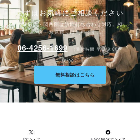
まずはお気軽にご相談ください
大阪府内・関西圏は訪問打ち合わせ対応。相
談・お見積りは無料です。
06-4256-1699
（受付時間 平日 9:00〜
18:00）
無料相談はこちら
Xでシェア
Facebookでシェア